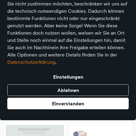
Sie nicht zustimmen möchten, beschränken wir uns auf
16 Produkte
die technisch-notwendigen Cookies. Dadurch können
bestimmte Funktionen nicht oder nur eingeschränkt
genutzt werden. Aber keine Sorge! Wenn Sie diese
Funktionen doch nutzen wollen, weisen wir Sie an Ort
und Stelle noch einmal auf die Einstellungen hin, damit
Sie auch im Nachhinein Ihre Freigabe erteilen können.
Alle Optionen und weitere Details finden Sie in der
Datenschutzerklärung
.
Einstellungen
Ablehnen
Invento
Invento
HEXBOTS: RC Flitzender
HEXBOTS: Real Bots
Einverstanden
Tausendfüssler
7,95 €
44,95 €