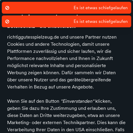
Wir nutzen Cookies um unsere Dienste
zu erbringen und zu verbessern.
Datenschutz - Sie entscheiden!
richtiggutesspielzeug.de und unsere Partner nutzen
Alle Kategorien
Neuheiten
Angebote
Spielen & Basteln
Spiele
Cookies und andere Technologien, damit unsere
Plattformen zuverlässig und sicher laufen, wir die
Richtig Gutes Spielzeug kaufen
Spielen & Basteln
RC- &
Performance nachvollziehen und Ihnen in Zukunft
Modell-Spielzeug
möglichst relevante Inhalte und personalisierte
Werbung zeigen können. Dafür sammeln wir Daten
RC- & Modell-Spielzeug
in
über unsere Nutzer und das geräteübergreifende
SALIMA Kinderschätze
Verhalten in Bezug auf unsere Angebote.
Wenn Sie auf den Button
"Einverstanden"
klicken,
ALLE FILTER
geben Sie dazu Ihre Zustimmung und erlauben uns,
diese Daten an Dritte weiterzugeben, etwa an unsere
Marketing- oder externen Technikpartner. Dies kann die
Suchbegriff
Marken
Angebote
Verarbeitung Ihrer Daten in den USA einschließen. Falls