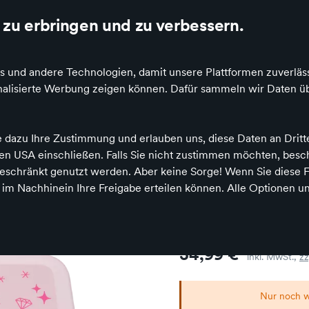
zu erbringen und zu verbessern.
pielen & Basteln
Spiele & Puzzle
Bücher
Baby & Klei
s und andere Technologien, damit unsere Plattformen zuverläss
sonalisierte Werbung zeigen können. Dafür sammeln wir Daten ü
inrichten & Deko
Outdoor
dertaschen & Accessoires
Brotdosen & Trinkflaschen
Brotdose Edels
e dazu Ihre Zustimmung und erlauben uns, diese Daten an Drit
 den USA einschließen. Falls Sie nicht zustimmen möchten, bes
schränkt genutzt werden. Aber keine Sorge! Wenn Sie diese F
h im Nachhinein Ihre Freigabe erteilen können. Alle Optionen un
Brotdose Ede
Preis
34,99 €
inkl. MwSt.,
zz
Nur noch w