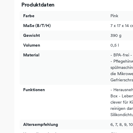
Produktdaten
Farbe
Pink
Maße (B/T/H)
7 x 17 x 14 
Gewicht
390 g
Volumen
0,5 l
Material
- BPA-frei -
- Pflegehin
spülmaschin
die Mikrowe
Gefrierschr
Funktionen
- Herausne
Box - Leben
clever für K
reinigen da
Silikondicht
Altersempfehlung
6, 7, 8, 9, 10