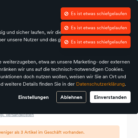
Kontrast
Mein Konto
Wunschliste
Warenkorb
nkind
Schaufenster
Schultüten
MARKEN
ig und sicher laufen, wir die Performance nachvollziehen
ber unsere Nutzer und das geräteübergreifende Verhalten
tahl Glitzer
te weiterzugeben, etwa an unsere Marketing- oder externen
chränken wir uns auf die technisch-notwendigen Cookies.
unktionen doch nutzen wollen, weisen wir Sie an Ort und
d weitere Details finden Sie in der
Datenschutzerklärung
.
lstahl Glitzer
Einstellungen
Ablehnen
Einverstanden
gl. Versandkosten
eniger als 3 Artikel im Geschäft vorhanden.