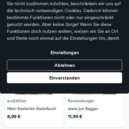
Anhand der von Ihnen verwendeten Filter konnten
Sie nicht zustimmen möchten, beschränken wir uns auf
keine Suchergebnisse gefunden werden.
die technisch-notwendigen Cookies. Dadurch können
bestimmte Funktionen nicht oder nur eingeschränkt
genutzt werden. Aber keine Sorge! Wenn Sie diese
Produkte aus ähnlichen Kategorien
Funktionen doch nutzen wollen, weisen wir Sie an Ort
und Stelle noch einmal auf die Einstellungen hin, damit
Sie auch im Nachhinein Ihre Freigabe erteilen können.
Alle Optionen und weitere Details finden Sie in der
Einstellungen
Datenschutzerklärung
.
Ablehnen
Einverstanden
arsEdition
Ravensburger
Mein Kastanien Bastelbuch
www jun Bagger
8,99 €
11,99 €