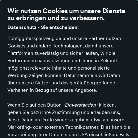
Wir nutzen Cookies um unsere Dienste
zu erbringen und zu verbessern.
Datenschutz - Sie entscheiden!
richtiggutesspielzeug.de und unsere Partner nutzen
Richtig Gutes Spielzeug kaufen
Bücher &
Cookies und andere Technologien, damit unsere
Medien
Sachbücher
Atlanten, Natur & Tiere
Plattformen zuverlässig und sicher laufen, wir die
Performance nachvollziehen und Ihnen in Zukunft
Atlanten, Natur & Tiere
in
möglichst relevante Inhalte und personalisierte
SALIMA Kinderschätze
Werbung zeigen können. Dafür sammeln wir Daten
über unsere Nutzer und das geräteübergreifende
Verhalten in Bezug auf unsere Angebote.
ALLE FILTER
Wenn Sie auf den Button
"Einverstanden"
klicken,
geben Sie dazu Ihre Zustimmung und erlauben uns,
Suchbegriff
Angebote
diese Daten an Dritte weiterzugeben, etwa an unsere
Marketing- oder externen Technikpartner. Dies kann die
Verarbeitung Ihrer Daten in den USA einschließen. Falls